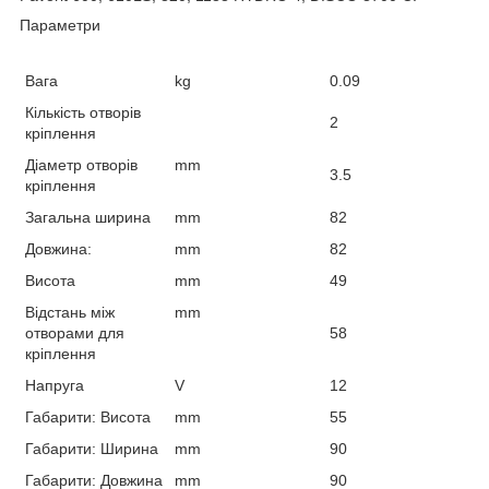
Параметри
Вага
kg
0.09
Кількість отворів
2
кріплення
Діаметр отворів
mm
3.5
кріплення
Загальна ширина
mm
82
Довжина:
mm
82
Висота
mm
49
Відстань між
mm
отворами для
58
кріплення
Напруга
V
12
Габарити: Висота
mm
55
Габарити: Ширина
mm
90
Габарити: Довжина
mm
90