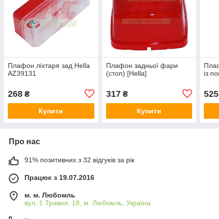
Плафон ліхтаря зад Hella
Плафон задньої фари
Пла
AZ39131
(стоп) [Hella]
із п
268
317
525
₴
₴
Купити
Купити
Про нас
91% позитивних з 32 відгуків за рік
Працює з 19.07.2016
м. м. Любомль
вул. 1 Травня, 18, м. Любомль, Україна