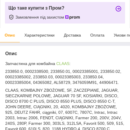
Що таке купити з Пром?
Замовлення під захистом
Опис
Характеристики
Доставка
Оплата
Умови п
Опис
Запчастина для комбайна
CLAAS
:
233850.0, 0002338500, 233850.01, 00023385001, 233850.02,
00023385002, 233850.03, 00023385003, 233850.04,
00023385004, 04365082, AL58729, 3476059M91, 44906471.
CLAAS, KOMBAJNY ZBOŻOWE, SF, ZACZEPIANE, JAGUAR,
SIECZKARNIE POLOWE, JAGUAR 70 SF, KOSIARKI, DISCO,
DISCO 8700 C PLUS, DISCO 8550 PLUS, DISCO 8550 C-T,
JOHN DEERE, CIĄGNIKI, 20, 4020, KOMBAJNY ZBOŻOWE,
925, DEUTZ FAHR, ciągniki, 07, 6007C, 7807C, Intrac, Intrac
2003, Intrac 2006, FENDT, CIĄGNIKI, Farmer 200, 200V, 204V,
240S, 280P, Farmer 300, 303LS, 312LSA, Favorit 500, 509, 515,
Favorit 600, 610LS, 820, 1188 HYDRO 4, DISCO 8700 C.