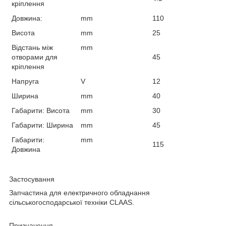
кріплення
Довжина:
mm
110
Висота
mm
25
Відстань між
mm
отворами для
45
кріплення
Напруга
V
12
Ширина
mm
40
Габарити: Висота
mm
30
Габарити: Ширина
mm
45
Габарити:
mm
115
Довжина
Застосування
Запчастина для електричного обладнання
сільськогосподарської техніки CLAAS.
Призначення