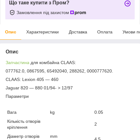
Що таке купити з Пром?
Замовлення під захистом
Опис
Характеристики
Доставка
Оплата
Умови п
Опис
Запчастина
для комбайна CLAAS:
077762.0, 0867595, 65492040, 288262, 0000777620.
CLAAS: Lexion 405 ― 460
Jaguar 820 ― 880 01/94- > 12/97
Параметри
Вага
kg
0.05
Кількість отворів
2
кріплення
Діаметр отворів
mm
4.5