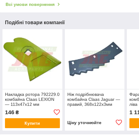
Всі умови повернення
Подібні товари компанії
Накладка ротора 792229.0
Ніж подрібнювача
Фара
комбайна Claas LEXION
комбайна Claas Jaguar —
комб
— 113х47х12 мм
правий, 368х122х3мм
ліва
[Germany]
146
1 1
₴
Ціну уточнюйте
Купити