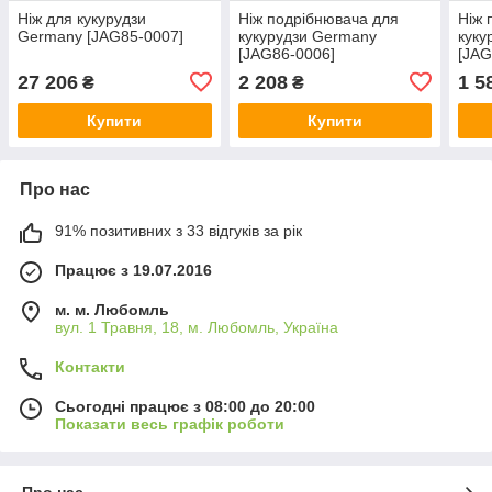
Ніж для кукурудзи
Ніж подрібнювача для
Ніж 
Germany [JAG85-0007]
кукурудзи Germany
куку
[JAG86-0006]
[JAG
27 206
2 208
1 5
₴
₴
Купити
Купити
Про нас
91% позитивних з 33 відгуків за рік
Працює з 19.07.2016
м. м. Любомль
вул. 1 Травня, 18, м. Любомль, Україна
Контакти
Сьогодні працює з 08:00 до 20:00
Показати весь графік роботи
Про нас