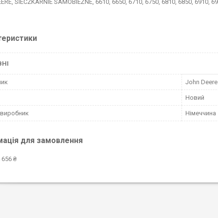
RE, SIECZKARNIE SAMOBIEŻNE, 6610, 6650, 6710, 6750, 6810, 6850, 6910, 69
теристики
ВНІ
ник
John Deere
Новий
 виробник
Німеччина
мація для замовлення
 656 ₴