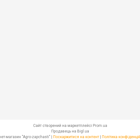
Сайт створений на маркетплейсі
Prom.ua
Продавець на Bigl.ua
Інтернет-магазин "Agro-zapchasti" |
Поскаржитися на контент
|
Політика конфіденці