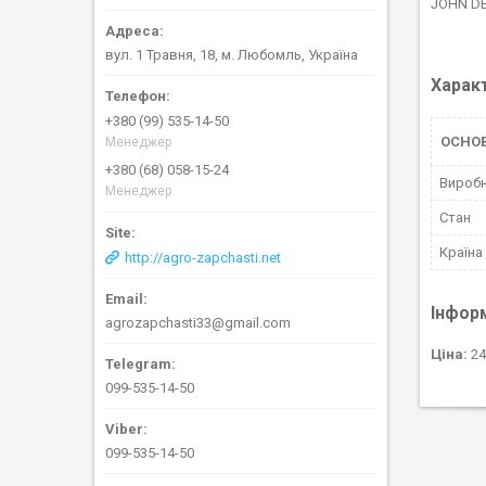
JOHN DEE
вул. 1 Травня, 18, м. Любомль, Україна
Харак
+380 (99) 535-14-50
ОСНО
Менеджер
+380 (68) 058-15-24
Вироб
Менеджер
Стан
Країна
http://agro-zapchasti.net
Інфор
agrozapchasti33@gmail.com
Ціна:
24
099-535-14-50
099-535-14-50