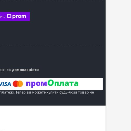
и з
днів
за домовленістю
 платежі. Тепер ви можете купити будь-який товар не