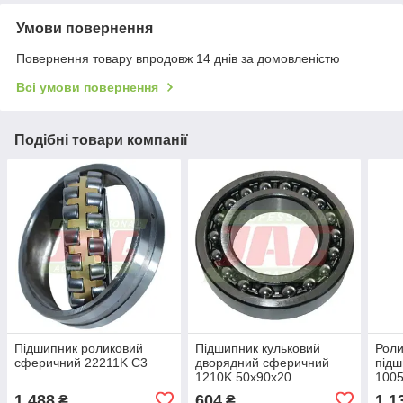
Умови повернення
Повернення товару впродовж 14 днів за домовленістю
Всі умови повернення
Подібні товари компанії
Підшипник роликовий
Підшипник кульковий
Роли
сферичний 22211K C3
дворядний сферичний
підш
1210K 50х90х20
1005
Rivi
1 488
604
1 1
₴
₴