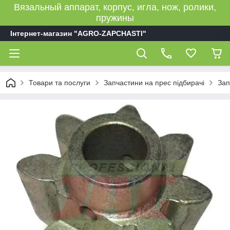
Вязальный аппарат, корпус, игла, нож, ролики,
пружины
Інтернет-магазин "AGRO-ZAPCHASTI"
Товари та послуги
Запчастини на прес підбирачі
Зап