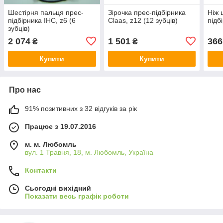
Шестірня пальця прес-
Зірочка прес-підбірника
Ніж 
підбірника IHC, z6 (6
Claas, z12 (12 зубців)
підб
зубців)
2 074
1 501
366
₴
₴
Купити
Купити
Про нас
91% позитивних з 32 відгуків за рік
Працює з 19.07.2016
м. м. Любомль
вул. 1 Травня, 18, м. Любомль, Україна
Контакти
Сьогодні вихідний
Показати весь графік роботи