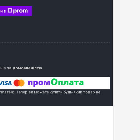
и з
днів
за домовленістю
 платежі. Тепер ви можете купити будь-який товар не