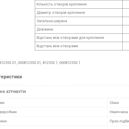
Кількість отворів кріплення
Діаметр отворів кріплення
Загальна ширина
Довжина:
Відстань між отворами для кріплення
Відстань між отворами
812553.01, 000812553.01, 812553.1, 000812553.1
теристики
НІ АТРИБУТИ
ник
Claas
 виробник
Німеччина
ніки
Прес-підб