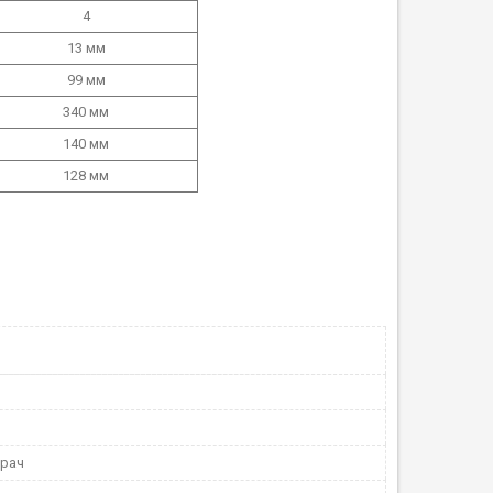
4
13 мм
99 мм
340 мм
140 мм
128 мм
ирач