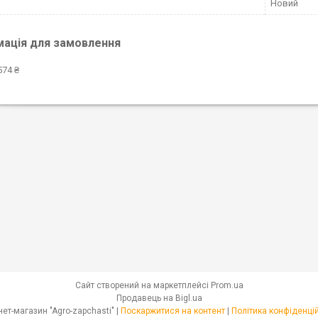
Новий
мація для замовлення
574 ₴
Сайт створений на маркетплейсі
Prom.ua
Продавець на Bigl.ua
Інтернет-магазин "Agro-zapchasti" |
Поскаржитися на контент
|
Політика конфіденці