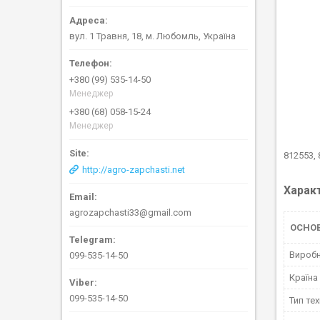
вул. 1 Травня, 18, м. Любомль, Україна
+380 (99) 535-14-50
Менеджер
+380 (68) 058-15-24
Менеджер
812553, 
http://agro-zapchasti.net
Харак
agrozapchasti33@gmail.com
ОСНОВ
Вироб
099-535-14-50
Країна
099-535-14-50
Тип тех