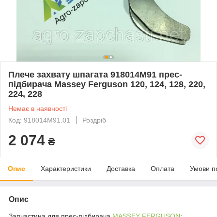
Плече захвату шпагата 918014M91 прес-
підбирача Massey Ferguson 120, 124, 128, 220,
224, 228
Немає в наявності
Код: 918014M91.01
Роздріб
2 074
₴
Опис
Характеристики
Доставка
Оплата
Умови п
Опис
Запчастина для прес-підбирача
MASSEY FERGUSON
: