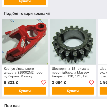
Купити
Подібні товари компанії
Корпус в'язального
Шестерня z-18 тримача
Шест
апарату 918002M2 прес-
прес-підбирача Massey
вузл
підбирача Massey
Ferguson 120, 124, 128,
прес
Ferguson 120, 124, 128,
220, 224, 228
Ferg
8 821
2 684
1 9
₴
₴
220, 224, 228 - Оригінал
220,
Купити
Купити
Про нас