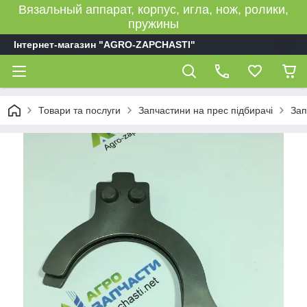
Вязальный аппарат, корпус, игла, нож, ролики,
пружины
Інтернет-магазин "AGRO-ZAPCHASTI"
Товари та послуги
Запчастини на прес підбирачі
Зап