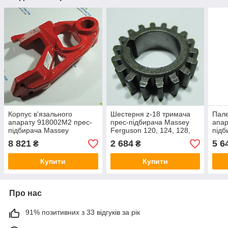
Корпус в'язального
Шестерня z-18 тримача
Пале
апарату 918002M2 прес-
прес-підбирача Massey
апар
підбирача Massey
Ferguson 120, 124, 128,
підб
Ferguson 120, 124, 128,
220, 224, 228
Ferg
8 821
2 684
5 6
₴
₴
220, 224, 228 - Оригінал
220,
Купити
Купити
Про нас
91% позитивних з 33 відгуків за рік