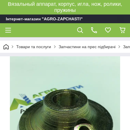
Вязальный аппарат, корпус, игла, нож, ролики,
пружины
Інтернет-магазин "AGRO-ZAPCHASTI"
Товари та послуги
Запчастини на прес підбирачі
Зап