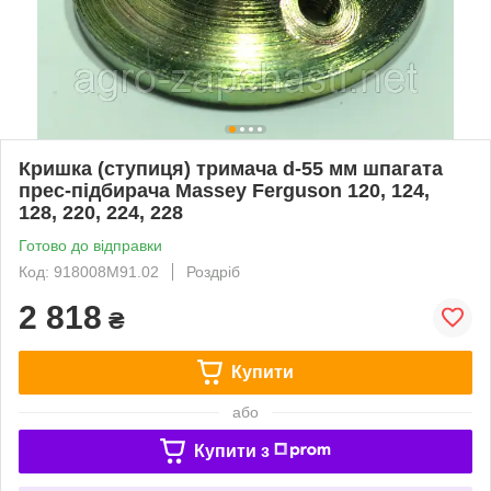
Кришка (ступиця) тримача d-55 мм шпагата
прес-підбирача Massey Ferguson 120, 124,
128, 220, 224, 228
Готово до відправки
Код: 918008M91.02
Роздріб
2 818
₴
Купити
або
Купити з