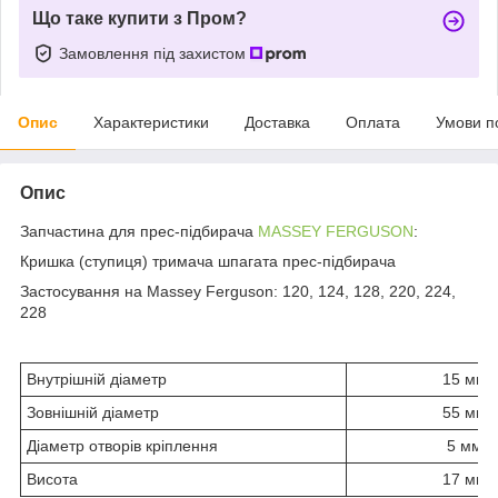
Що таке купити з Пром?
Замовлення під захистом
Опис
Характеристики
Доставка
Оплата
Умови п
Опис
Запчастина для прес-підбирача
MASSEY FERGUSON
:
Кришка (ступиця) тримача шпагата прес-підбирача
Застосування на Massey Ferguson: 120, 124, 128, 220, 224,
228
Внутрішній діаметр
15 мм
Зовнішній діаметр
55 мм
Діаметр отворів кріплення
5 мм
Висота
17 мм