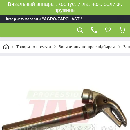
Вязальный аппарат, корпус, игла, нож, ролики,
пружины
Інтернет-магазин "AGRO-ZAPCHASTI"
Товари та послуги
Запчастини на прес підбирачі
Зап