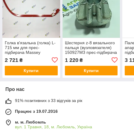
Голка в'язальна (голка) L-
Шестерня z-8 вязального
Пале
715 мм для прес-
пальця (вузловязателя)
апар
підбирача Massey
150927M3 прес-підбирача
підб
Ferguson 10/8, 15/8, 20/8
Massey Ferguson 10/8, 15,
Ferg
2 721
1 220
3 1
₴
₴
15/8, 20/8 (8 зубців)
20/8
Купити
Купити
Про нас
91% позитивних з 33 відгуків за рік
Працює з 19.07.2016
м. м. Любомль
вул. 1 Травня, 18, м. Любомль, Україна