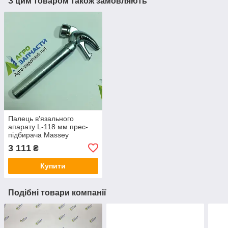
З цим товаром також замовляють
Палець в'язального
апарату L-118 мм прес-
підбирача Massey
Ferguson 10/8, 15, 15/8,
3 111
₴
20/8
Купити
Подібні товари компанії