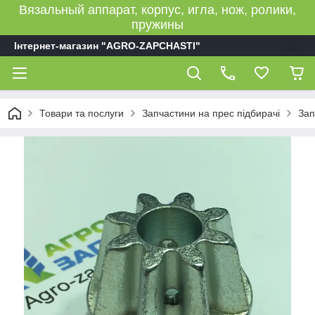
Вязальный аппарат, корпус, игла, нож, ролики,
пружины
Інтернет-магазин "AGRO-ZAPCHASTI"
Товари та послуги
Запчастини на прес підбирачі
Зап