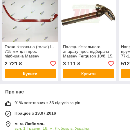
Голка в'язальна (голка) L-
Палець в'язального
Нап
715 мм для прес-
апарату прес-підбирача
пруж
підбирача Massey
Massey Ferguson 10/8, 15,
77x1
Ferguson 10/8, 15/8, 20/8
15/8, 20/8
підб
2 721
3 111
512
₴
₴
Ferg
Купити
Купити
Про нас
91% позитивних з 33 відгуків за рік
Працює з 19.07.2016
м. м. Любомль
вул. 1 Травня, 18, м. Любомль, Україна