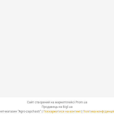
Сайт створений на маркетплейсі
Prom.ua
Продавець на Bigl.ua
Інтернет-магазин "Agro-zapchasti" |
Поскаржитися на контент
|
Політика конфіденці