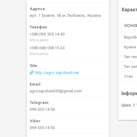
Харак
вул. 1 Травня, 18, м. Любомль, Україна
ОСНОВ
+380 (99) 535-14-50
Вироб
Менеджер
Країна
+380 (68) 058-15-24
Менеджер
Тип тех
Тип за
http://agro-zapchasti.net
Стан
agrozapchasti33@gmail.com
Інфор
Ціна:
3 
099-535-14-50
099-535-14-50