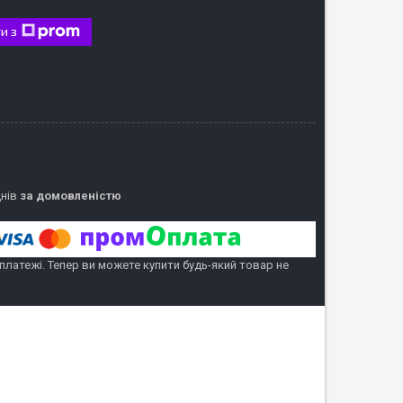
и з
днів
за домовленістю
 платежі. Тепер ви можете купити будь-який товар не