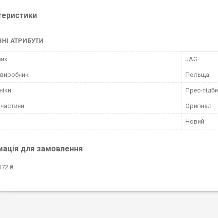
теристики
НІ АТРИБУТИ
ник
JAG
 виробник
Польща
ніки
Прес-підб
пчастини
Оригінал
Новий
мація для замовлення
172 ₴