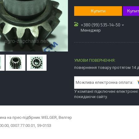
Купити
Купит
+380 (99) 535-14-50
Менеджер
повернення товару протягом 14 
У компанії підключені електронні
покидаючи сайту.
ина на прес-підбірник WELGER, Велгер
00.00, 0307.77.00.01, 59-0153