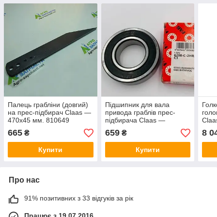
Палець грабліни (довгий)
Підшипник для вала
Голк
на прес-підбирач Claas —
привода граблів прес-
голо
470х45 мм. 810649
підбирача Claas —
Claa
80x40x18 мм, 6208-2RS-
8108
665
659
8 0
₴
₴
C3- FAG
Купити
Купити
Про нас
91% позитивних з 33 відгуків за рік
Працює з 19.07.2016