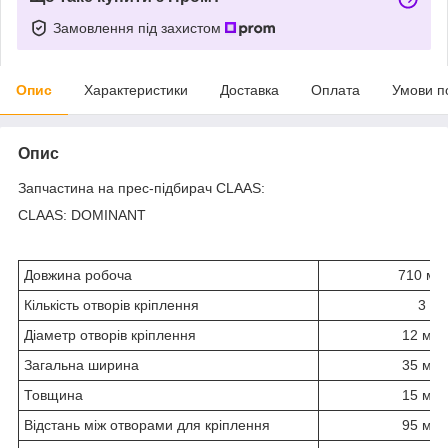
Замовлення під захистом
Опис
Характеристики
Доставка
Оплата
Умови п
Опис
Запчастина на прес-підбирач CLAAS:
CLAAS: DOMINANT
Довжина робоча
710 мм
Кількість отворів кріплення
3
Діаметр отворів кріплення
12 мм
Загальна ширина
35 мм
Товщина
15 мм
Відстань між отворами для кріплення
95 мм