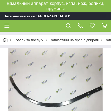
Вязальный аппарат, корпус, игла, нож, ролики,
пружины
Інтернет-магазин "AGRO-ZAPCHASTI"
Товари та послуги
Запчастини на прес підбирачі
Зап