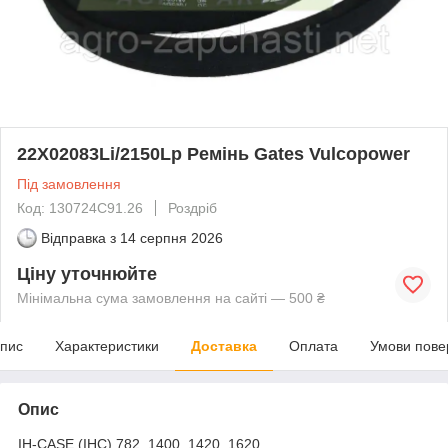
22X02083Li/2150Lp Ремінь Gates Vulcopower
Під замовлення
Код: 130724C91.26
Роздріб
Відправка з
14 серпня 2026
Ціну уточнюйте
Мінімальна сума замовлення на сайті — 500 ₴
пис
Характеристики
Доставка
Оплата
Умови пове
Опис
IH-CASE (IHC) 782, 1400, 1420, 1620.