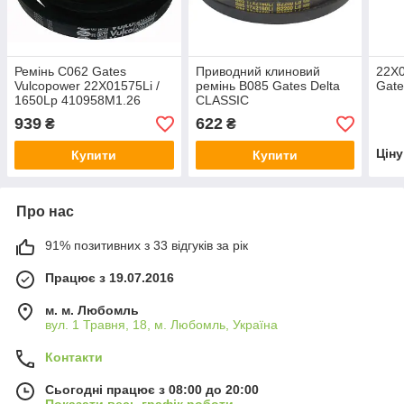
Ремінь C062 Gates
Приводний клиновий
22X0
Vulcopower 22X01575Li /
ремінь B085 Gates Delta
Gate
1650Lp 410958M1.26
CLASSIC
17X02160Li/2205Lp
939
622
₴
₴
621261M1.26
Цін
Купити
Купити
Про нас
91% позитивних з 33 відгуків за рік
Працює з 19.07.2016
м. м. Любомль
вул. 1 Травня, 18, м. Любомль, Україна
Контакти
Сьогодні працює з 08:00 до 20:00