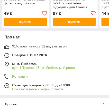
фільтра відстійника
522187 комбайна
522
підходить для Claas з
підх
нижньою нарізкою DIN80
нижн
49
67
44
₴
₴
— Rasspe Germany,76х80
— JA
Купити
Купити
Про нас
91% позитивних з 32 відгуків за рік
Працює з 19.07.2016
м. м. Любомль
вул. 1 Травня, 18, м. Любомль, Україна
Контакти
Сьогодні працює з 08:00 до 18:00
Показати весь графік роботи
Про нас