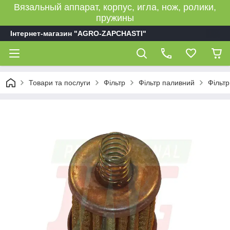
Вязальный аппарат, корпус, игла, нож, ролики,
пружины
Інтернет-магазин "AGRO-ZAPCHASTI"
Товари та послуги
Фільтр
Фільтр паливний
Фільтр