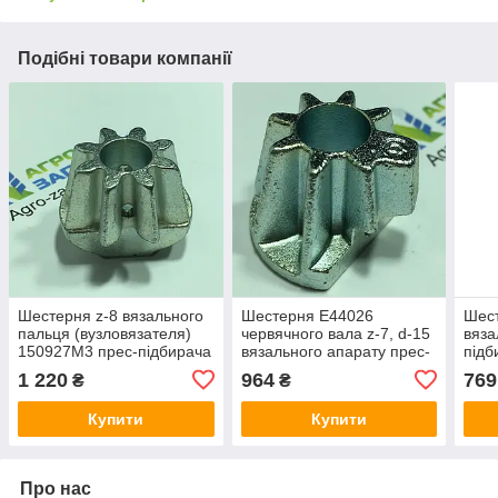
Подібні товари компанії
Шестерня z-8 вязального
Шестерня E44026
Шест
пальця (вузловязателя)
червячного вала z-7, d-15
вяза
150927M3 прес-підбирача
вязального апарату прес-
підб
Massey Ferguson 10/8, 15,
підбирача John Deere
1 220
964
769
₴
₴
15/8, 20/8 (8 зубців)
Купити
Купити
Про нас