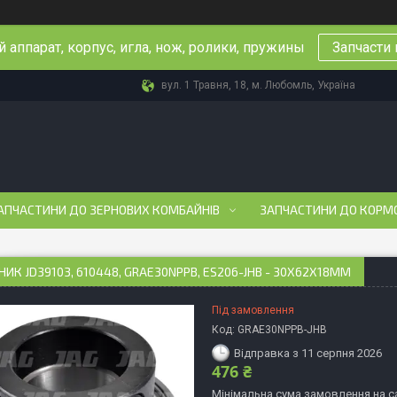
 аппарат, корпус, игла, нож, ролики, пружины
Запчасти 
вул. 1 Травня, 18, м. Любомль, Україна
АПЧАСТИНИ ДО ЗЕРНОВИХ КОМБАЙНІВ
ЗАПЧАСТИНИ ДО КОРМ
ИК JD39103, 610448, GRAE30NPPB, ES206-JHB - 30X62X18ММ
Під замовлення
Код:
GRAE30NPPB-JHB
Відправка з 11 серпня 2026
476 ₴
Мінімальна сума замовлення на са