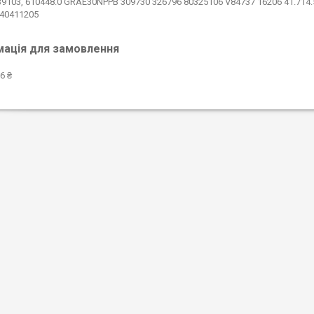
9103, 610448.0 GRAE30NPPB 309730 326796 80325106 V84737 16206 41.714.
340411205
мація для замовлення
6 ₴