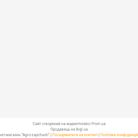
Сайт створений на маркетплейсі
Prom.ua
Продавець на Bigl.ua
Інтернет-магазин "Agro-zapchasti" |
Поскаржитися на контент
|
Політика конфіденці