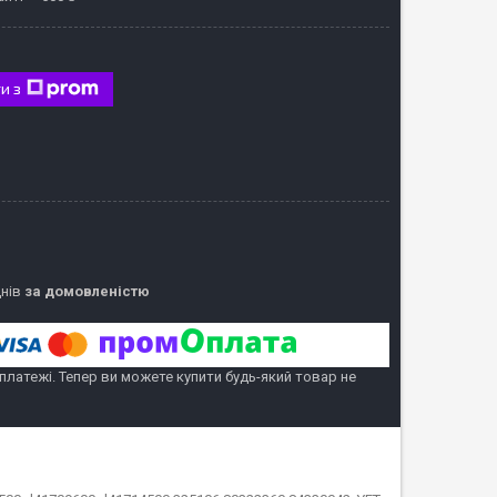
и з
днів
за домовленістю
 платежі. Тепер ви можете купити будь-який товар не