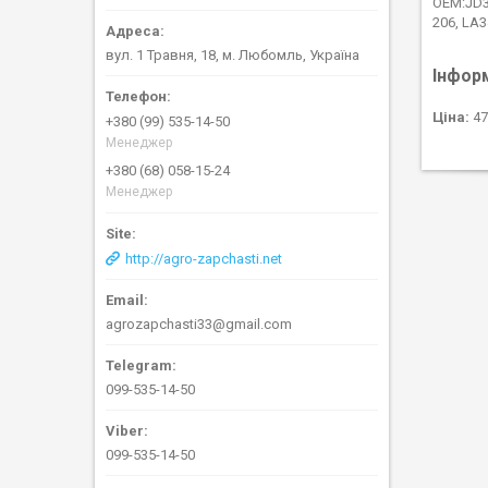
ОЕМ:JD3
206, LA
вул. 1 Травня, 18, м. Любомль, Україна
Інфор
Ціна:
47
+380 (99) 535-14-50
Менеджер
+380 (68) 058-15-24
Менеджер
http://agro-zapchasti.net
agrozapchasti33@gmail.com
099-535-14-50
099-535-14-50