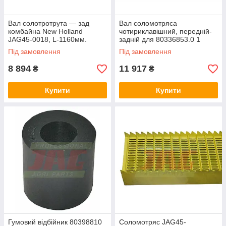
Вал солотротрута — зад
Вал соломотряса
комбайна New Holland
чотириклавішний, передній-
JAG45-0018, L-1160мм.
задній для 80336853.0 1
комбайна New Holland [TR] L-
Під замовлення
Під замовлення
1170мм
8 894
11 917
₴
₴
Купити
Купити
Гумовий відбійник 80398810
Соломотряс JAG45-