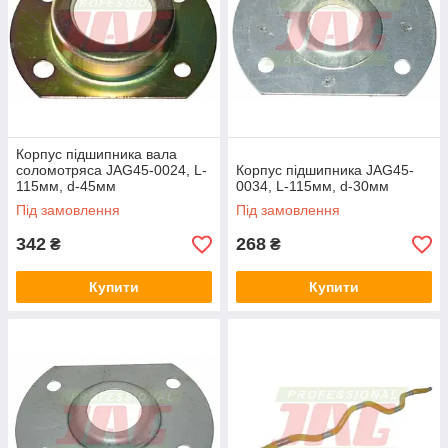
Корпус підшипника вала
соломотряса JAG45-0024, L-
Корпус підшипника JAG45-
115мм, d-45мм
0034, L-115мм, d-30мм
Під замовлення
Під замовлення
342
268
₴
₴
Купити
Купити