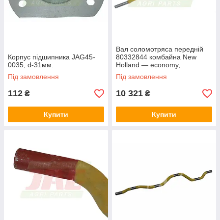
Вал соломотряса передній
Корпус підшипника JAG45-
80332844 комбайна New
0035, d-31мм.
Holland — economy,
Під замовлення
Під замовлення
112
10 321
₴
₴
Купити
Купити