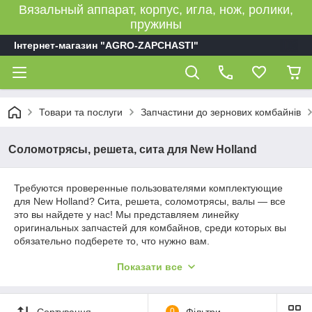
Вязальный аппарат, корпус, игла, нож, ролики,
пружины
Інтернет-магазин "AGRO-ZAPCHASTI"
Товари та послуги
Запчастини до зернових комбайнів
Соломотрясы, решета, сита для New Holland
Требуются проверенные пользователями комплектующие
для New Holland? Сита, решета, соломотрясы, валы — все
это вы найдете у нас! Мы представляем линейку
оригинальных запчастей для комбайнов, среди которых вы
обязательно подберете то, что нужно вам.
Показати все
Каталог запчастей для зерновых
комбайнов
Сортування
0
Фільтри