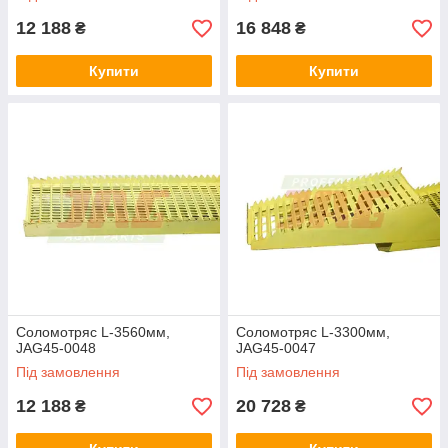
12 188
16 848
₴
₴
Купити
Купити
Соломотряс L-3560мм,
Соломотряс L-3300мм,
JAG45-0048
JAG45-0047
Під замовлення
Під замовлення
12 188
20 728
₴
₴