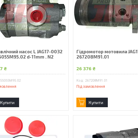
влічний насос L JAG17-0032
Гідромотор мотовила JAG
5055M95.02 d-11mm . N2
267208M91.01
7 ₴
26 376 ₴
855055M95.02
267208M91.01
мовлення
Під замовлення
Купити
Купити