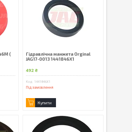
46M (
Гідравлічна манжета Orginal
JAG17-0013 1441846X1
492 ₴
1441846X1
Під замовлення
Купити