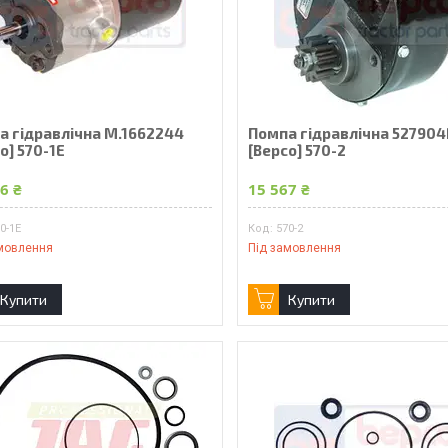
а гідравлічна M.1662244
Помпа гідравлічна 52790
o] 570-1E
[Bepco] 570-2
6 ₴
15 567 ₴
0-1E
570-2
мовлення
Під замовлення
Купити
Купити