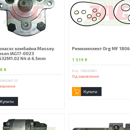
онасос комбайна Massey
Ремкомплект Org MF 180
uson JAG17-0023
632M1.02 N4 d-6.5mm
1 519 ₴
8 ₴
1806326M1
Під замовлення
604632M1.02
мовлення
Купити
Купити