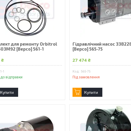
лект для ремонту Orbitrol
Гідравлічний насос 3382
03M92 [Bepco] 561-1
[Bepco] 565-75
 ₴
27 474 ₴
1-1
565-75
 до відправки
Під замовлення
Купити
Купити