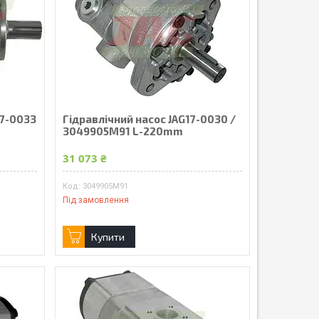
17-0033
Гідравлічний насос JAG17-0030 /
3049905M91 L-220mm
31 073 ₴
3049905M91
Під замовлення
Купити