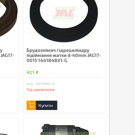
ру
Брудознімач гідроциліндру
JAG17-
підіймання жатки d-40mm JAG17-
0015 1441848X1-G
421 ₴
1441848X1-G
Під замовлення
Купити