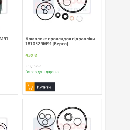
4M91
Комплект прокладок гідравліки
1810529M91 [Bepco]
439 ₴
575-1
Готово до відправки
Купити