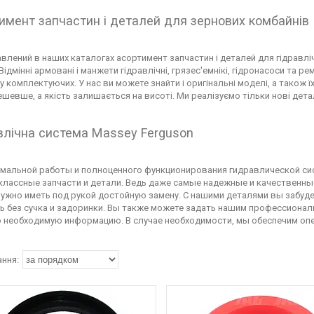
имент запчастин і деталей для зернових комбайнів
влений в наших каталогах асортимент запчастин і деталей для гідравлі
 Відмінні армовані і манжети гідравлічні, грязес'емнікі, гідронасоси т
 комплектуючих. У нас ви можете знайти і оригінальні моделі, а також ї
ешевше, а якість залишається на висоті. Ми реалізуємо тільки нові дета
влічна система Massey Ferguson
мальной работы и полноценного функционирования гидравлической си
лассные запчасти и детали. Ведь даже самые надежные и качественн
нужно иметь под рукой достойную замену. С нашими деталями вы забудет
ь без сучка и задоринки. Вы также можете задать нашим профессиона
 необходимую информацию. В случае необходимости, мы обеспечим опе