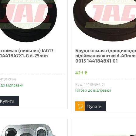
знімач (пильник) JAG17-
Брудознімач гідроцилінд
 1441847X1-G d-25mm
підіймання жатки d-40mm 
0015 1441848X1.01
₴
421 ₴
441847X1-G
1441848X1.01
 до відправки
Готово до відправки
Купити
Купити