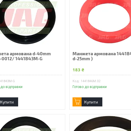
ета армована d-40mm
Манжета армована 14418
7-0012/ 1441843M-G
d-25mm )
₴
183 ₴
441843M-G
1441846M.02
 до відправки
Готово до відправки
Купити
Купити