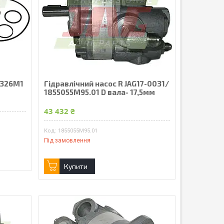
6326M1
Гідравлічний насос R JAG17-0031/
1855055M95.01 D вала- 17,5мм
43 432 ₴
1855055M95.01
Під замовлення
Купити