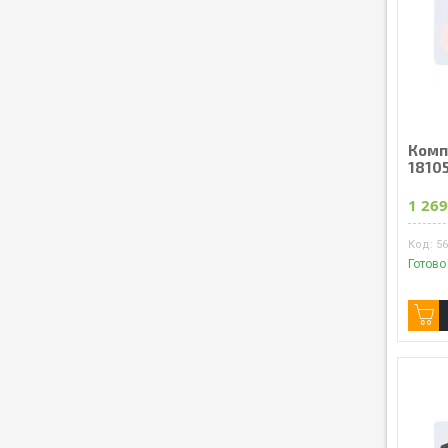
Комп
18105
1 269
56
Готово