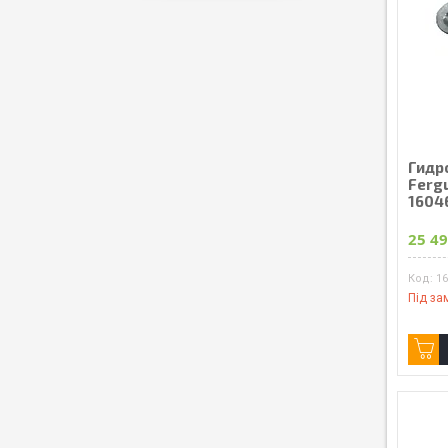
Гидр
Ferg
1604
25 49
1
Під за