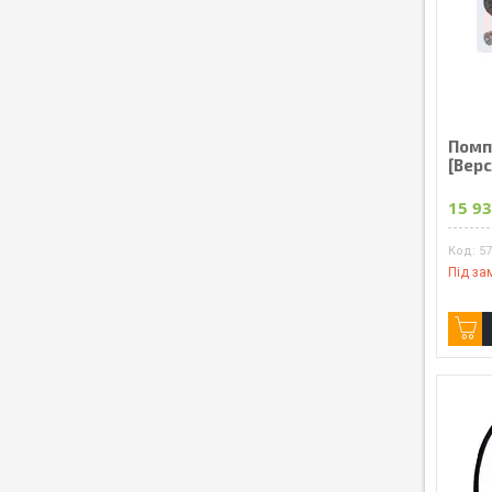
Помп
[Bepc
15 93
57
Під за