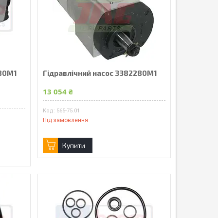
280M1
Гідравлічний насос 3382280M1
13 054 ₴
565-75.01
Під замовлення
Купити