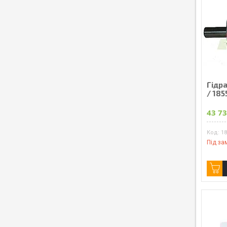
Гідра
/ 185
43 73
1
Під за