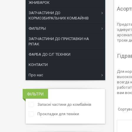
ЖНИВАРОК
Асорт
ЗАПЧАСТИНИ ДО
КОРМОЗБИРАЛЬНИХ КОМБАЙНІВ
Предста
ФИЛЬТРЫ
здивує!
арсеналу
ЗАПЧАСТИНИ ДО ПРИСТАВКИ НА
трохи д
РІПАК
ФАРБА ДО С/Г ТЕХНІКИ
Гідра
КОНТАКТИ
Для нор
Про нас
высокок
всегда 
работат
вам всю
ФІЛЬТРИ
Запасні частини до комбайнів
Прокладки для техніки