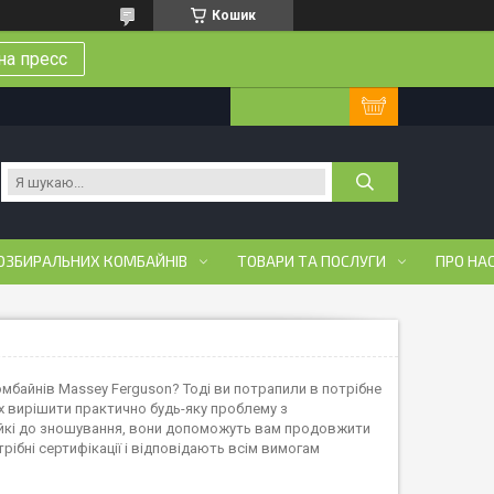
Кошик
на пресс
ОЗБИРАЛЬНИХ КОМБАЙНІВ
ТОВАРИ ТА ПОСЛУГИ
ПРО НА
комбайнів Massey Ferguson? Тоді ви потрапили в потрібне
их вирішити практично будь-яку проблему з
стійкі до зношування, вони допоможуть вам продовжити
рібні сертифікації і відповідають всім вимогам