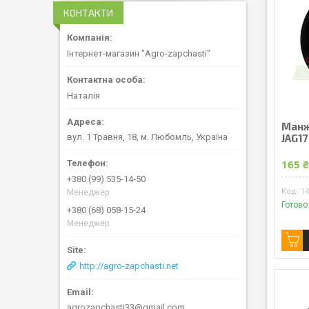
КОНТАКТИ
Інтернет-магазин "Agro-zapchasti"
Наталія
Манж
JAG1
вул. 1 Травня, 18, м. Любомль, Україна
165 
+380 (99) 535-14-50
1
Менеджер
Готово
+380 (68) 058-15-24
Менеджер
http://agro-zapchasti.net
agrozapchasti33@gmail.com