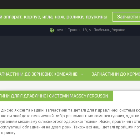
 аппарат, корпус, игла, нож, ролики, пружины
Запчасти 
вул. 1 Травня, 18, м. Любомль, Україна
АПЧАСТИНИ ДО ЗЕРНОВИХ КОМБАЙНІВ
ЗАПЧАСТИНИ ДО КОРМ
ИНИ ДЛЯ ГІДРАВЛІЧНОЇ СИСТЕМИ MASSEY FERGUSON
дійсно якісні та надійні запчастини та деталі для гідравлічної системи 
У нас ви знайдете величезний вибір різноманітних комплектуючих, здатн
нуванням механізму сільськогосподарської техніки. Якісні, практичні і 
ксплуатації обладнання на довгі роки. Також всі наші деталі пройшли пот
го ринку.