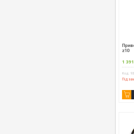
Прив
z10
1 391
93
Під за