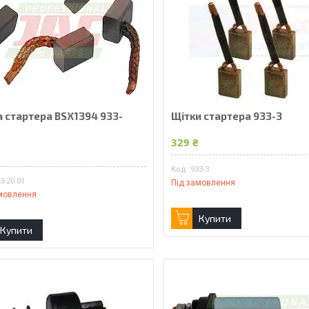
а стартера BSX1394 933-
Щітки стартера 933-3
1
329 ₴
₴
933-3
3-20.01
Під замовлення
мовлення
Купити
Купити