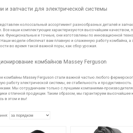
и и запчасти для электрической системы
редставлен колоссальный ассортимент разнообразных деталей и запча
n. Все наши комплектующие характеризуются высочайшим качеством, п
ке. Функциональные и точные, они изготовлены по инновационной техн
. Наши модели обеспечат вам плавную и слаженную работу комбайна, а з
ости во время такой важной поры, как сбор урожая.
ионирование комбайнов Massey Ferguson
е комбайны Massey Ferguson стали важной частью любого фермерского
ую работу электрической системы, ее стабильность и продуктивность
ками. Мы сотрудничаем только с лучшими компаниями-производителям
ики отличной продукции. Таким образом, мы гарантируем высочайшее к
сь в этом и вы!