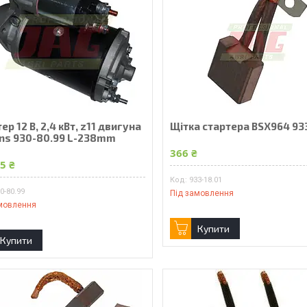
ер 12 В, 2,4 кВт, z11 двигуна
Щітка стартера BSX964 93
ins 930-80.99 L-238mm
366 ₴
5 ₴
933-18.01
0-80.99
Під замовлення
мовлення
Купити
Купити