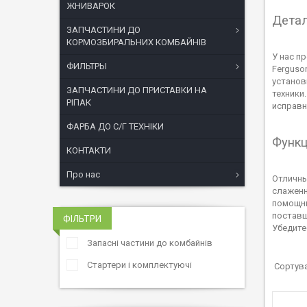
ЖНИВАРОК
Детал
ЗАПЧАСТИНИ ДО
КОРМОЗБИРАЛЬНИХ КОМБАЙНІВ
У нас п
ФИЛЬТРЫ
Ferguso
установ
ЗАПЧАСТИНИ ДО ПРИСТАВКИ НА
техники
РІПАК
исправн
ФАРБА ДО С/Г ТЕХНІКИ
Функц
КОНТАКТИ
Про нас
Отличны
слаженн
помощни
поставщ
ФІЛЬТРИ
Убедите
Запасні частини до комбайнів
Стартери і комплектуючі