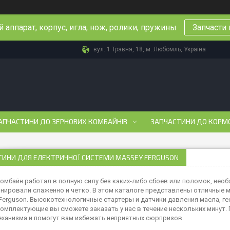
 аппарат, корпус, игла, нож, ролики, пружины
Запчасти 
вул. 1 Травня, 18, м. Любомль, Україна
АПЧАСТИНИ ДО ЗЕРНОВИХ КОМБАЙНІВ
ЗАПЧАСТИНИ ДО КОРМ
ТИНИ ДЛЯ ЕЛЕКТРИЧНОЇ СИСТЕМИ MASSEY FERGUSON
омбайн работал в полную силу без каких-либо сбоев или поломок, нео
нировали слаженно и четко. В этом каталоге представлены отличные м
Ferguson. Высокотехнологичные стартеры и датчики давления масла, ген
комплектующие вы сможете заказать у нас в течение нескольких минут.
еханизма и помогут вам избежать неприятных сюрпризов.