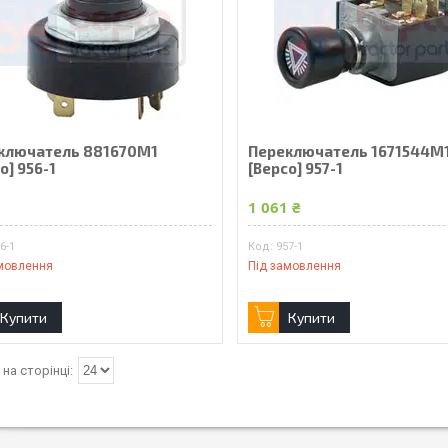
ключатель 881670M1
Переключатель 1671544M
o] 956-1
[Bepco] 957-1
₴
1 061 ₴
6-1
957-1
мовлення
Під замовлення
Купити
Купити