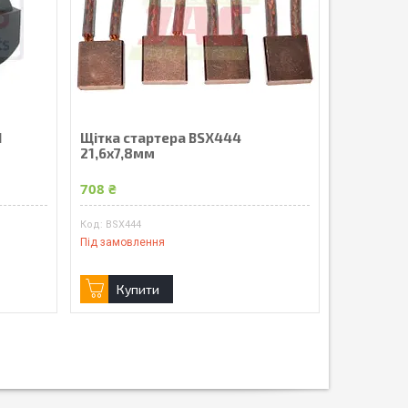
1
Щітка стартера BSX444
21,6х7,8мм
708 ₴
BSX444
Під замовлення
Купити