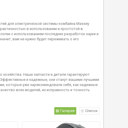
стей для электрической системы комбайна Massey
рактичностью в использовании и простотой в
ологии с использованием последних разработок науки и
начит, вам не нужно будет переживать о его
 хозяйства. Наши запчасти и детали гарантируют
. Эффективные и надежные, они станут вашими лучшими
и, которые уже зарекомендовали себя, как надежные
ачество всех моделей, их исправность и точность.
Галерея
Список