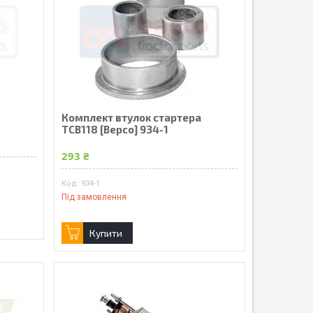
Комплект втулок стартера
TCB118 [Bepco] 934-1
293 ₴
934-1
Під замовлення
Купити