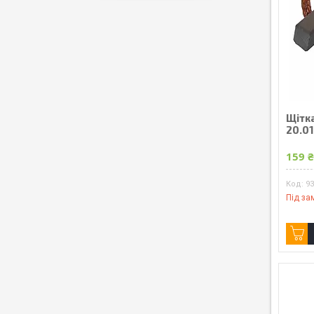
Щітк
20.0
159 
93
Під за