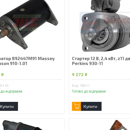
ратор 892447M91 Massey
Стартер 12 В, 2,4 кВт, z11 
son 910-1.01
Perkins 930-11
 ₴
9 272 ₴
0-1.01
930-11
 до відправки
Готово до відправки
Купити
Купити