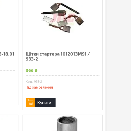
3-18.01
Щітки стартера 1012013M91 /
933-2
366 ₴
933-2
Під замовлення
Купити