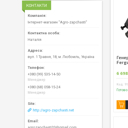
КОНТАКТИ
Інтернет-магазин "Agro-zapchasti"
Наталія
вул. 1 Травня, 18, м. Любомль, Україна
Гене
Fergu
6 698
+380 (99) 535-14-50
Менеджер
91
+380 (68) 058-15-24
Готово
Менеджер
http://agro-zapchasti.net
agrozapchasti33@gmail.com