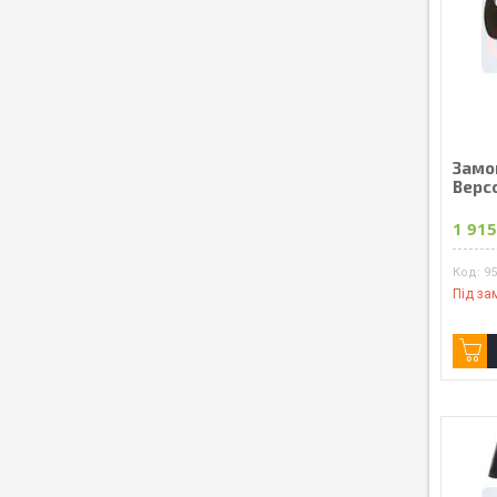
Замо
Bepc
1 915
95
Під за