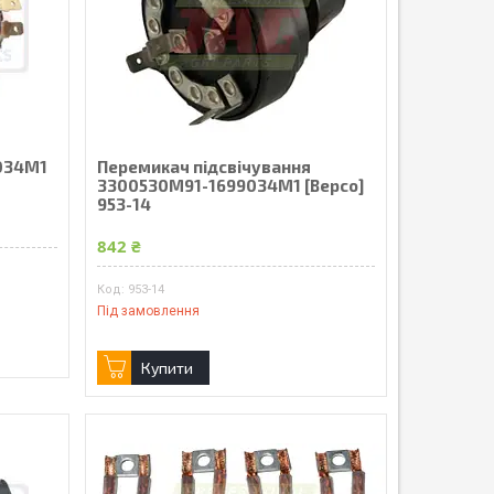
9034M1
Перемикач підсвічування
3300530M91-1699034M1 [Bepco]
953-14
842 ₴
953-14
Під замовлення
Купити