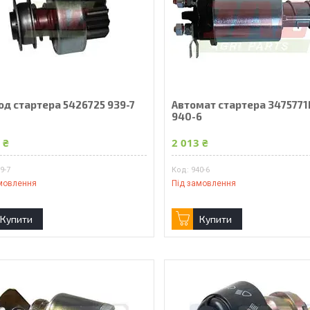
од стартера 5426725 939-7
Автомат стартера 3475771
940-6
 ₴
2 013 ₴
9-7
940-6
мовлення
Під замовлення
Купити
Купити