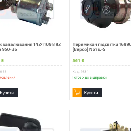
к запалювання 1424109M92
Перемикач підсвітки 169
o 950-36
[Bepco] Nотв.-5
 ₴
561 ₴
0-36
953-1
мовлення
Готово до відправки
Купити
Купити