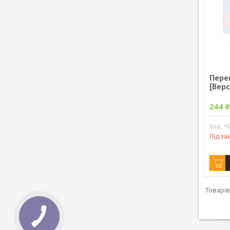
Пере
[Bepc
244 
95
Під за