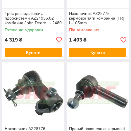
Трос розподілювача
Наконечник AZ28775
гідросистеми AZ24935.02
кермової тяги комбайна [TR]
комбайна John Deere L- 2480
L-105mm
мм
Готово до відправки
Під замовлення
4 319
1 403
₴
₴
Купити
Купити
Наконечник AZ28776
Правий наконечник кермової