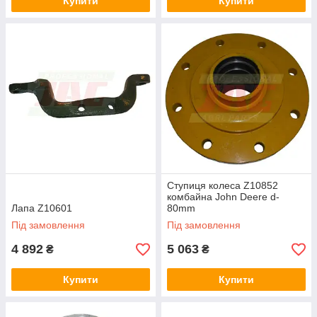
Купити
Купити
Ступиця колеса Z10852
комбайна John Deere d-
Лапа Z10601
80mm
Під замовлення
Під замовлення
4 892
5 063
₴
₴
Купити
Купити