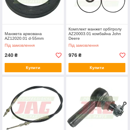
Комплект манжет орбітролу
Манжета армована
AZ20003.01 комбайна John
AZ12020.01 d-55mm
Deere
Під замовлення
Під замовлення
240
976
₴
₴
Купити
Купити