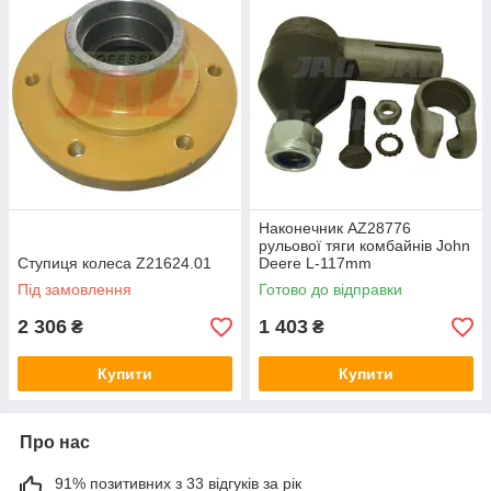
Наконечник AZ28776
рульової тяги комбайнів John
Ступиця колеса Z21624.01
Deere L-117mm
Під замовлення
Готово до відправки
2 306
1 403
₴
₴
Купити
Купити
Про нас
91% позитивних з 33 відгуків за рік