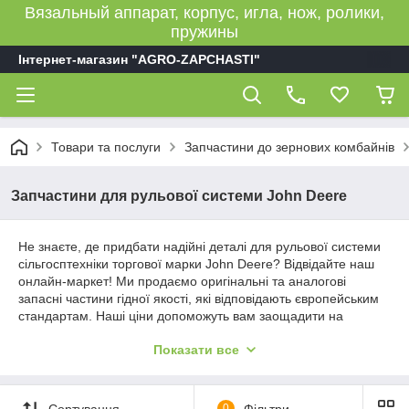
Вязальный аппарат, корпус, игла, нож, ролики,
пружины
Інтернет-магазин "AGRO-ZAPCHASTI"
Товари та послуги
Запчастини до зернових комбайнів
Запчастини для рульової системи John Deere
Не знаєте, де придбати надійні деталі для рульової системи
сільгосптехніки торгової марки John Deere? Відвідайте наш
онлайн-маркет! Ми продаємо оригінальні та аналогові
запасні частини гідної якості, які відповідають європейським
стандартам. Наші ціни допоможуть вам заощадити на
покупках, а професійний сервіс — забезпечить комфортне
Показати все
взаємодія з магазином.
Оригінальні та аналогові запасні
Сортування
0
Фільтри