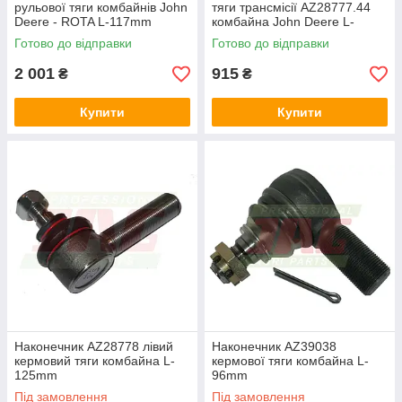
рульової тяги комбайнів John
тяги трансмісії AZ28777.44
Deere - ROTA L-117mm
комбайна John Deere L-
123mm
Готово до відправки
Готово до відправки
2 001
915
₴
₴
Купити
Купити
Наконечник AZ28778 лівий
Наконечник AZ39038
кермовий тяги комбайна L-
кермової тяги комбайна L-
125mm
96mm
Під замовлення
Під замовлення