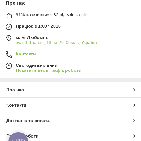
Про нас
Приобрести качественное и недорогое электротехническое
91% позитивних з 32 відгуків за рік
оборудование для зерновых комбайнов Claas можно в
интернет-магазине Agro-zapchasti — сделать это легко и
Працює з 19.07.2016
очень просто: оформляйте заявку по телефону или через
сайт и уточняйте детали доставки. Мы отправляем заказы
м. м. Любомль
наложенным платежом, поэтому вы сможете оплатить товар
вул. 1 Травня, 18, м. Любомль, Україна
при его получении после того, как убедитесь в его
соответствии. Сотрудничать с нами надежно и абсолютно
Контакти
безопасно!
Сьогодні вихідний
Показати весь графік роботи
Про нас
Контакти
Доставка та оплата
Графік роботи
КНОПКА