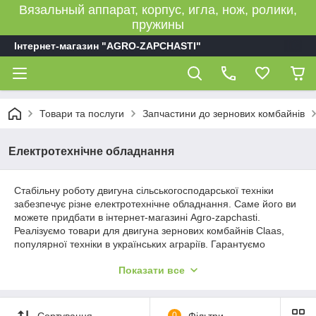
Вязальный аппарат, корпус, игла, нож, ролики,
пружины
Інтернет-магазин "AGRO-ZAPCHASTI"
Товари та послуги
Запчастини до зернових комбайнів
Електротехнічне обладнання
Стабільну роботу двигуна сільськогосподарської техніки
забезпечує різне електротехнічне обладнання. Саме його ви
можете придбати в інтернет-магазині Agro-zapchasti.
Реалізуємо товари для двигуна зернових комбайнів Claas,
популярної техніки в українських аграріїв. Гарантуємо
надійність та високу ефективність обладнання, що
Показати все
постачається.
Запчастини для двигуна зернових
Сортування
0
Фільтри