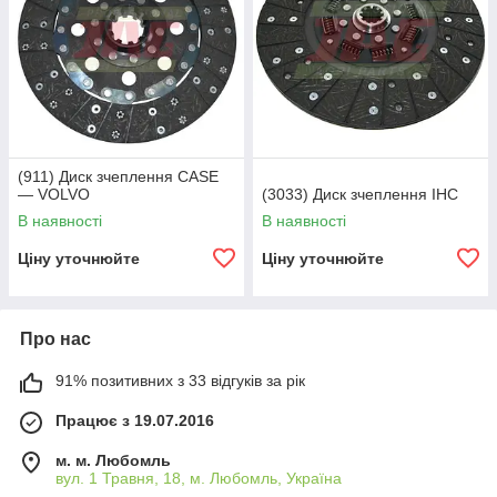
обрабатывает их шесть дней в неделю, с понедельника по
субботу включительно. Заказать фирменные диски
сцепления для зерновых комбайнов Case можно также через
сайт в любое время суток. Доставку запчастей для
механизма переноса привода осуществляем по всей
территории Украины. Постоянные клиенты компании Agro-
zapchasti могут смело рассчитывать на лояльные условия
поставок. Своевременно замененная деталь — гарантия
(911) Диск зчеплення CASE
длительного срока эксплуатации сельхозтехники и
— VOLVO
(3033) Диск зчеплення IHC
бесперебойного выполнения сельскохозяйственных задач!
В наявності
В наявності
Ціну уточнюйте
Ціну уточнюйте
Про нас
91% позитивних з 33 відгуків за рік
Працює з 19.07.2016
м. м. Любомль
вул. 1 Травня, 18, м. Любомль, Україна