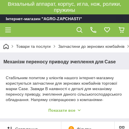
Вязальный аппарат, корпус, игла, нож, ролики,
пружины
Інтернет-магазин "AGRO-ZAPCHASTI"
Товари та послуги
Запчастини до зернових комбайнів
Механізм переносу приводу зчеплення для Case
Стабільним попитом у клієнтів нашого інтернет-магазину
користуються запчастини для зернових комбайнів торгової
марки Case. Завжди В наявності є деталі для механізму
переносу приводу, зчеплення даного сільськогосподарського
обладнання. Напряму співпрацюємо з компаніями-
виробниками і здійснюємо поставки європейських товарів для
Показати все
українських споживачів за найкращими цінами.
Запчастини для зернових комбайнів
Сортування
0
Фільтри