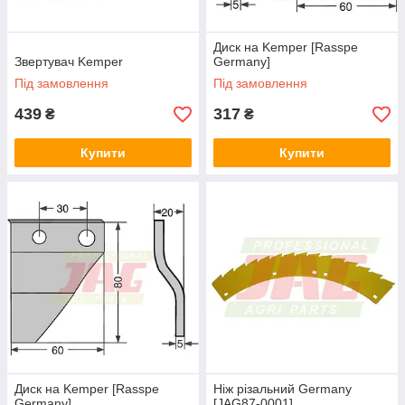
Диск на Kemper [Rasspe
Звертувач Kemper
Germany]
Під замовлення
Під замовлення
439
317
₴
₴
Купити
Купити
Диск на Kemper [Rasspe
Ніж різальний Germany
Germany]
[JAG87-0001]