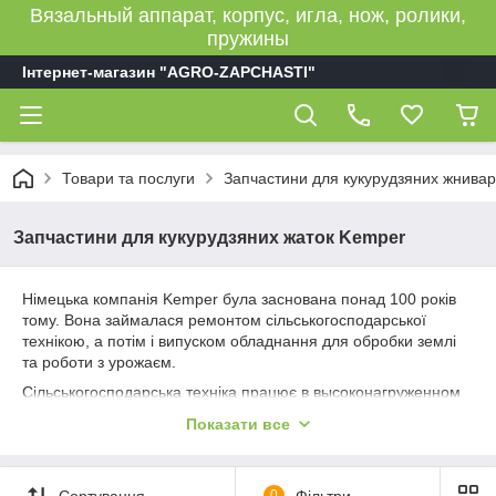
Вязальный аппарат, корпус, игла, нож, ролики,
пружины
Інтернет-магазин "AGRO-ZAPCHASTI"
Товари та послуги
Запчастини для кукурудзяних жнивар
Запчастини для кукурудзяних жаток Kemper
Німецька компанія Kemper була заснована понад 100 років
тому. Вона займалася ремонтом сільськогосподарської
технікою, а потім і випуском обладнання для обробки землі
та роботи з урожаєм.
Сільськогосподарська техніка працює в высоконагруженном
режимі під впливом агресивного навколишнього середовища.
Показати все
Незважаючи на високий експлуатаційний поріг, закладений в
кожен вузол механізму, обладнання рано чи пізно потребує
ремонту. В даному каталозі представлені різноманітні
Сортування
0
Фільтри