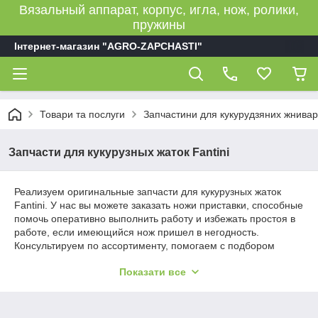
Вязальный аппарат, корпус, игла, нож, ролики,
пружины
Інтернет-магазин "AGRO-ZAPCHASTI"
Товари та послуги
Запчастини для кукурудзяних жнивар
Запчасти для кукурузных жаток Fantini
Реализуем оригинальные запчасти для кукурузных жаток
Fantini. У нас вы можете заказать ножи приставки, способные
помочь оперативно выполнить работу и избежать простоя в
работе, если имеющийся нож пришел в негодность.
Консультируем по ассортименту, помогаем с подбором
деталей, оперативно отправляем заказы по Украине — мы
Показати все
работаем для успешности вашей сельскохозяйственной
деятельности!