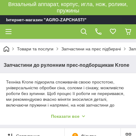
Вязальный аппарат, корпус, игла, нож, ролики,
пружины
Інтернет-магазин "AGRO-ZAPCHASTI"
Товари та послуги
Запчастини на прес підбирачі
Зап
Запчастини до рулонним прес-подборщикам Krone
Техніка Krone підкорила споживачів своєю простотою,
універсальністю обробки сіна, соломи і сінажу, можливістю
роботи без зупинки. Щоб процес її роботи не переривався,
ми рекомендуємо вчасно міняти зносилися деталі,
включаючи пружини і напрямні, на нові запчастини до
рулонним прес-подборщикам з онлайн-каталогу магазину
Показати все
Agro-zapchasti.
Важливі запчастини до техніки Krone
Сортування
0
Фільтри