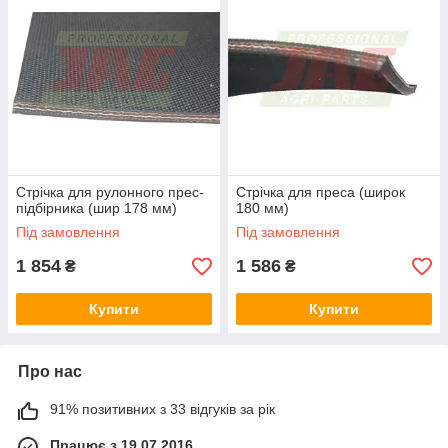
уверенными в оригинальности реализуемых товаров и их
оптимальных эксплуатационных характеристик. Заказывайте
детали к рулонным пресс-подборщикам Hesston у надежного
поставщика, который дорожит своей репутацией и
отправляет заказы по всей Украине в течение 1-3 дней.
Оплатить товар можно при его получении после того, как вы
убедитесь в полном соответствии приобретенных запчастей.
Работаем без выходных!
Стрічка для рулонного прес-
Стрічка для преса (широк
підбірника (шир 178 мм)
180 мм)
Під замовлення
Під замовлення
1 854
1 586
₴
₴
Купити
Купити
Про нас
91% позитивних з 33 відгуків за рік
Працює з 19.07.2016