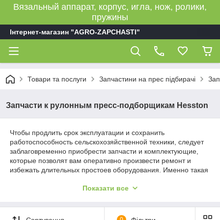
Вязальный аппарат, корпус, игла, нож, ролики,
пружины
Інтернет-магазин "AGRO-ZAPCHASTI"
Товари та послуги
Запчастини на прес підбирачі
Зап
Запчасти к рулонным пресс-подборщикам Hesston
Чтобы продлить срок эксплуатации и сохранить
работоспособность сельскохозяйственной техники, следует
заблаговременно приобрести запчасти и комплектующие,
которые позволят вам оперативно произвести ремонт и
избежать длительных простоев оборудования. Именно такая
продукция к рулонным пресс-подборщикам Hesston
Показати все
представлена в данном разделе нашего интернет-магазина.
Оригинальные и аналоговые запчасти
Сортування
0
Фільтри