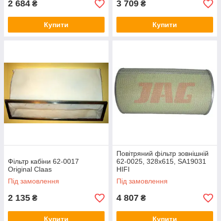
2 684
3 709
₴
₴
Купити
Купити
Повітряний фільтр зовнішній
Фільтр кабіни 62-0017
62-0025, 328x615, SA19031
Original Claas
HIFI
Під замовлення
Під замовлення
2 135
4 807
₴
₴
Купити
Купити