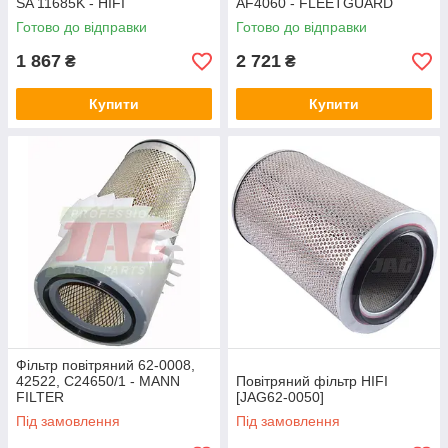
SA 11685K - HIFI
AF4060 - FLEETGUARD
Готово до відправки
Готово до відправки
1 867
2 721
₴
₴
Купити
Купити
Фільтр повітряний 62-0008,
42522, C24650/1 - MANN
Повітряний фільтр HIFI
FILTER
[JAG62-0050]
Під замовлення
Під замовлення